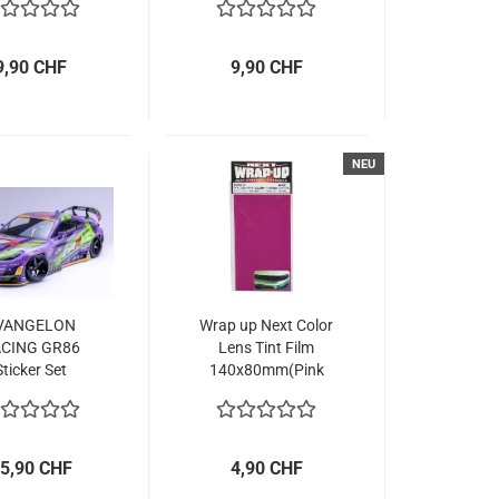
9,90 CHF
9,90 CHF
NEU
VANGELON
Wrap up Next Color
CING GR86
Lens Tint Film
Sticker Set
140x80mm(Pink
Purple)
5,90 CHF
4,90 CHF