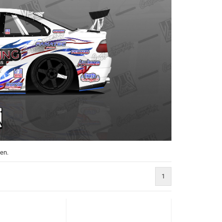
ben.
1