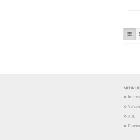
MEHR ÜB
Impre
Versan
AGB
Datens