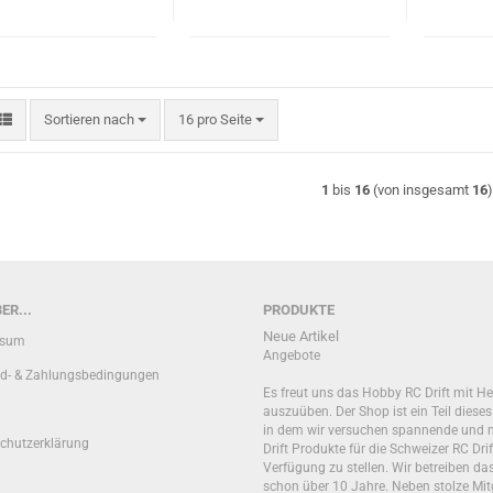
Sortieren nach
pro Seite
Sortieren nach
16 pro Seite
1
bis
16
(von insgesamt
16
ER...
PRODUKTE
Neue Artikel
ssum
Angebote
d- & Zahlungsbedingungen
Es freut uns das Hobby RC Drift mit He
auszuüben. Der Shop ist ein Teil diese
in dem wir versuchen spannende und 
chutzerklärung
Drift Produkte für die Schweizer RC Drif
Verfügung zu stellen. Wir betreiben d
schon über 10 Jahre. Neben stolze Mit