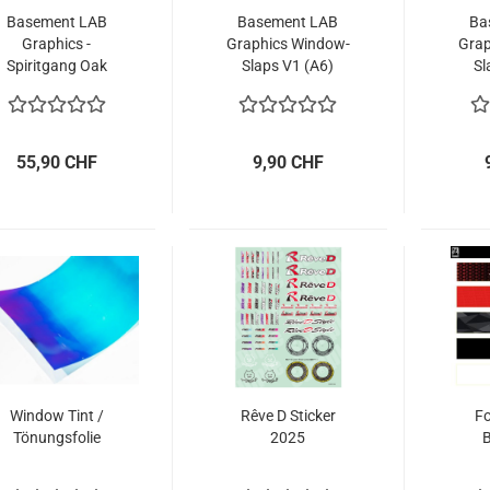
Basement LAB
Basement LAB
Ba
Graphics -
Graphics Window-
Grap
Spiritgang Oak
Slaps V1 (A6)
Sl
Green
55,90 CHF
9,90 CHF
Window Tint /
Rêve D Sticker
Fo
Tönungsfolie
2025