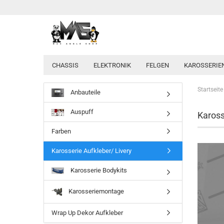
CHASSIS
ELEKTRONIK
FELGEN
KAROSSERIE
Startseite
Anbauteile
Auspuff
Kaross
Farben
Karosserie Aufkleber/ Livery
Karosserie Bodykits
Karosseriemontage
Wrap Up Dekor Aufkleber