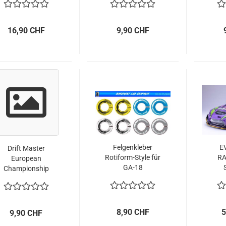
16,90 CHF
9,90 CHF
Felgenkleber
E
Drift Master
Rotiform-Style für
RA
European
GA-18
Championship
Banner Set
8,90 CHF
5
9,90 CHF