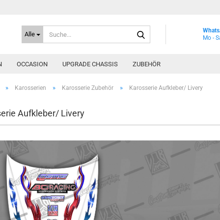
Suche...
Whats
Alle
Mo - S
N
OCCASION
UPGRADE CHASSIS
ZUBEHÖR
»
»
»
Karosserien
Karosserie Zubehör
Karosserie Aufkleber/ Livery
erie Aufkleber/ Livery