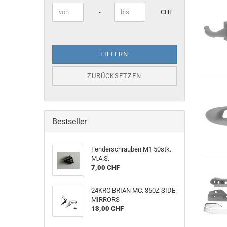
Preis bis
-
CHF
FILTERN
ZURÜCKSETZEN
Bestseller
Fenderschrauben M1 50stk.
M.A.S.
7,00 CHF
24KRC BRIAN MC. 350Z SIDE
MIRRORS
13,00 CHF