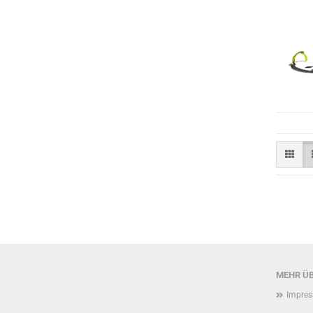
MEHR ÜB
Impre