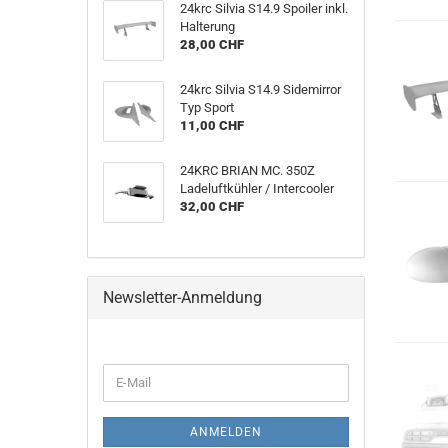
24krc Silvia S14.9 Spoiler inkl.
Halterung
28,00 CHF
24krc Silvia S14.9 Sidemirror
Typ Sport
11,00 CHF
24KRC BRIAN MC. 350Z
Ladeluftkühler / Intercooler
32,00 CHF
Newsletter-Anmeldung
WEITER
E-
ZUR
Mail
NEWSLETTER-
ANMELDUNG
ANMELDEN