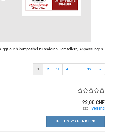
n. ggf auch kompatibel zu anderen Herstellern, Anpassungen
1
2
3
4
...
12
»
22,00 CHF
zzgl.
Versand
IN DEN WARENKORB