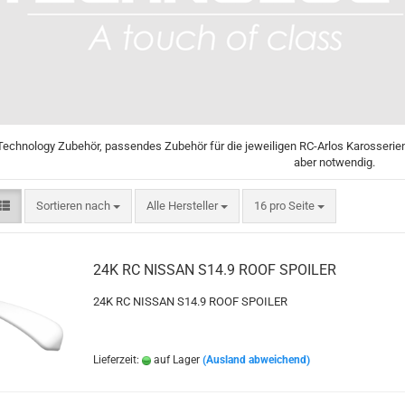
Technology Zubehör, passendes Zubehör für die jeweiligen RC-Arlos Karosserie
aber notwendig.
Sortieren nach
pro Seite
Sortieren nach
Alle Hersteller
16 pro Seite
24K RC NISSAN S14.9 ROOF SPOILER
24K RC NISSAN S14.9 ROOF SPOILER
Lieferzeit:
auf Lager
(Ausland abweichend)