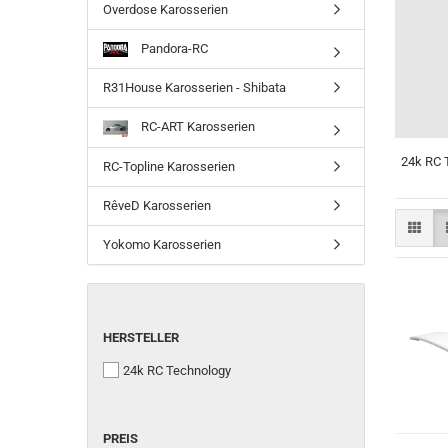
Overdose Karosserien
Pandora-RC
R31House Karosserien - Shibata
RC-ART Karosserien
24k RC 
RC-Topline Karosserien
RêveD Karosserien
Yokomo Karosserien
HERSTELLER
HERSTELLER
24k RC Technology
PREIS
PREIS