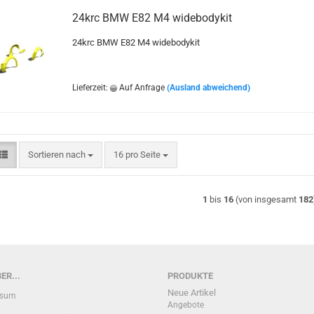
24krc BMW E82 M4 widebodykit
24krc BMW E82 M4 widebodykit
Lieferzeit:
Auf Anfrage
(Ausland abweichend)
Sortieren nach
pro Seite
Sortieren nach
16 pro Seite
1
bis
16
(von insgesamt
182
ER...
PRODUKTE
Neue Artikel
ssum
Angebote