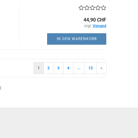
44,90 CHF
zzgl.
Versand
IN DEN WARENKORB
1
2
3
4
...
12
»
)