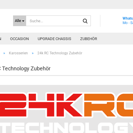
Suche...
Whats
Alle
Mo - S
N
OCCASION
UPGRADE CHASSIS
ZUBEHÖR
»
»
Karosserien
24k RC Technology Zubehör
C Technology Zubehör