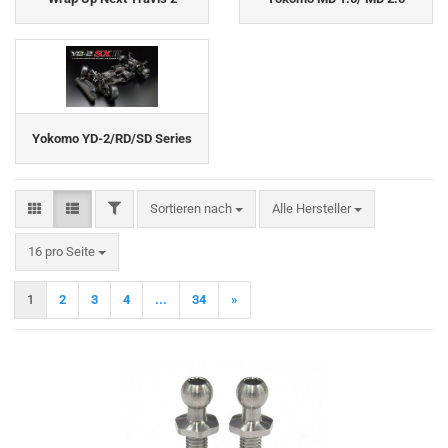
Yokomo YD-2/RD/SD Series
FILTER
Sortieren nach
Sortieren nach
Alle Hersteller
pro Seite
16 pro Seite
1
2
3
4
...
34
»