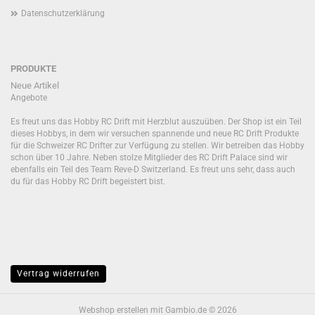
Datenschutzerklärung
PRODUKTE
Neue Artikel
Angebote
Es freut uns das Hobby RC Drift mit Herzblut auszuüben. Der Shop ist ein Teil
dieses Hobbys, in dem wir versuchen spannende und neue RC Drift Produkte
für die Schweizer RC Drifter zur Verfügung zu stellen. Wir betreiben das Hobby
schon über 10 Jahre. Neben stolze Mitglieder des RC Drift Palace sind wir
ebenfalls ein Teil des Team Reve-D Switzerland. Es freut uns sehr, dass auch
du für das Hobby RC Drift begeistert bist.
Vertrag widerrufen
Webshop erstellen
mit Gambio.de © 2026