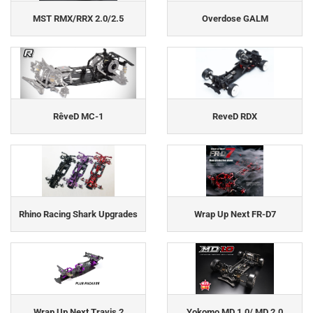
MST RMX/RRX 2.0/2.5
Overdose GALM
RêveD MC-1
ReveD RDX
Rhino Racing Shark Upgrades
Wrap Up Next FR-D7
Wrap Up Next Travis 2
Yokomo MD 1.0/ MD 2.0