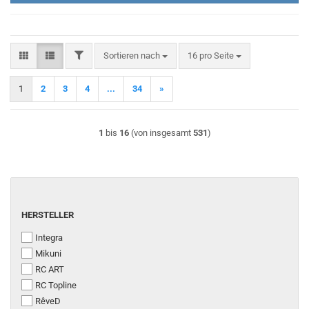
FILTER
Sortieren nach
pro Seite
Sortieren nach
16 pro Seite
1
2
3
4
...
34
»
1
bis
16
(von insgesamt
531
)
HERSTELLER
HERSTELLER
Integra
Mikuni
RC ART
RC Topline
RêveD