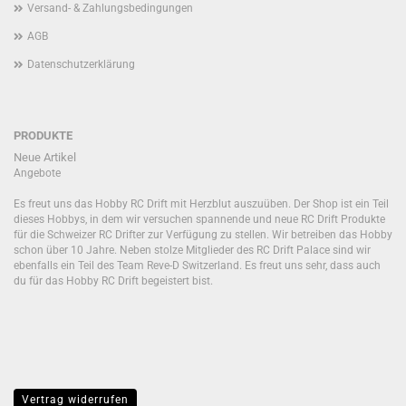
Versand- & Zahlungsbedingungen
AGB
Datenschutzerklärung
PRODUKTE
Neue Artikel
Angebote
Es freut uns das Hobby RC Drift mit Herzblut auszuüben. Der Shop ist ein Teil
dieses Hobbys, in dem wir versuchen spannende und neue RC Drift Produkte
für die Schweizer RC Drifter zur Verfügung zu stellen. Wir betreiben das Hobby
schon über 10 Jahre. Neben stolze Mitglieder des RC Drift Palace sind wir
ebenfalls ein Teil des Team Reve-D Switzerland. Es freut uns sehr, dass auch
du für das Hobby RC Drift begeistert bist.
Vertrag widerrufen