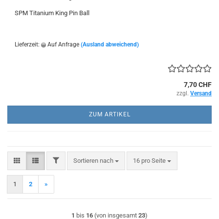
SPM Titanium King Pin Ball
Lieferzeit:
Auf Anfrage
(Ausland abweichend)
7,70 CHF
zzgl.
Versand
ZUM ARTIKEL
FILTER
Sortieren nach
pro Seite
Sortieren nach
16 pro Seite
1
2
»
1
bis
16
(von insgesamt
23
)