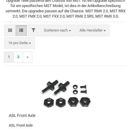
Upgrade Teile passend den Chassis von MST. Ist ein Upgrade spezifisch
für ein spezifisches MST Model, ist dies in der Artikelbeschreibung
vermerkt. Die upgrades passen auf die Chassis. MST RMX 2.0, MST RRX
2.0, MST FMX 2.0, MST FXX 2.0, MST RMX 2.5RS, MST RMX 3.0.
FILTER
Sortieren nach
Sortieren nach
Alle Hersteller
pro Seite
16 pro Seite
1
2
»
ASL Front Axle
ASL Front Axle