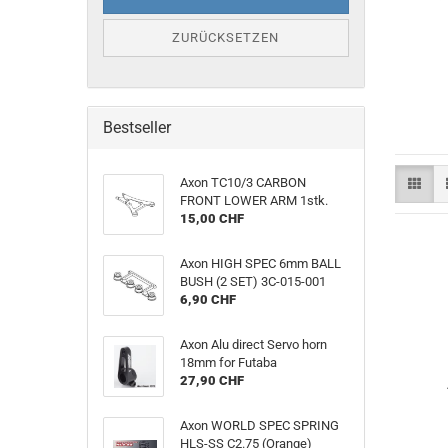
ZURÜCKSETZEN
Bestseller
Axon TC10/3 CARBON
FRONT LOWER ARM 1stk.
15,00 CHF
Axon HIGH SPEC 6mm BALL
BUSH (2 SET) 3C-015-001
6,90 CHF
Axon Alu direct Servo horn
18mm for Futaba
27,90 CHF
Axon WORLD SPEC SPRING
HLS-SS C2.75 (Orange)