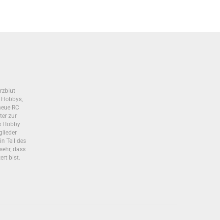
)
rzblut
s Hobbys,
neue RC
ter zur
as Hobby
glieder
in Teil des
sehr, dass
ert bist.