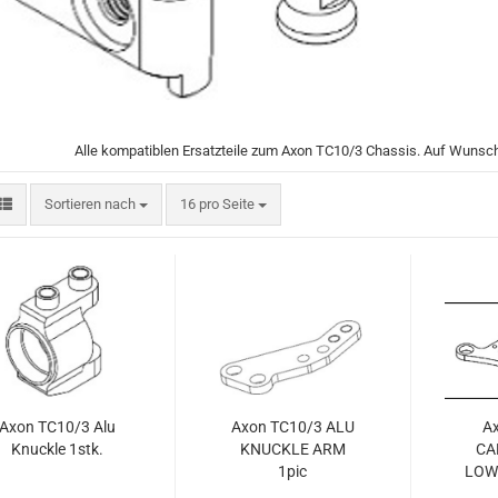
Alle kompatiblen Ersatzteile zum Axon TC10/3 Chassis. Auf Wunsch 
Sortieren nach
pro Seite
Sortieren nach
16 pro Seite
Axon TC10/3 Alu
Axon TC10/3 ALU
A
Knuckle 1stk.
KNUCKLE ARM
CA
1pic
LOW