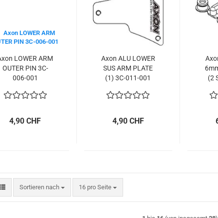
Axon LOWER ARM
Axon ALU LOWER
Axo
OUTER PIN 3C-
SUS ARM PLATE
6mm
006-001
(1) 3C-011-001
(2 
4,90 CHF
4,90 CHF
Sortieren nach
pro Seite
Sortieren nach
16 pro Seite