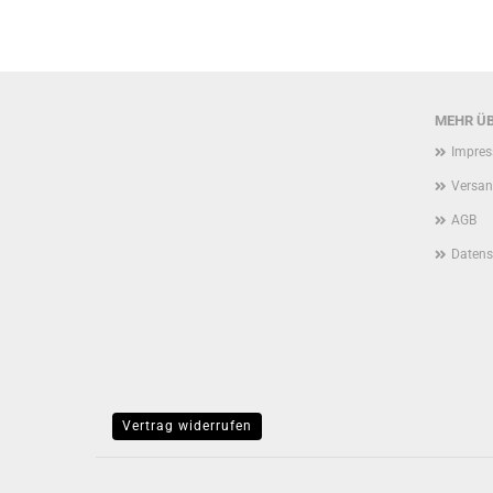
MEHR ÜB
Impre
Versan
AGB
Datens
Vertrag widerrufen