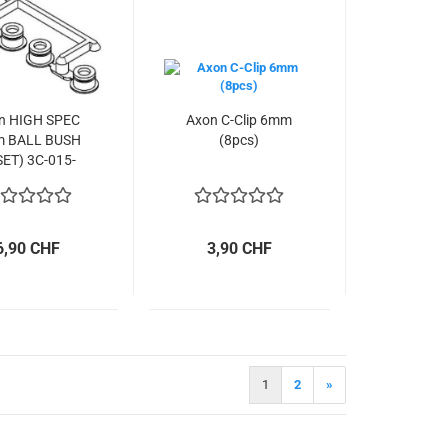
n HIGH SPEC
Axon C-Clip 6mm
 BALL BUSH
(8pcs)
SET) 3C-015-
001
6,90 CHF
3,90 CHF
1
2
»