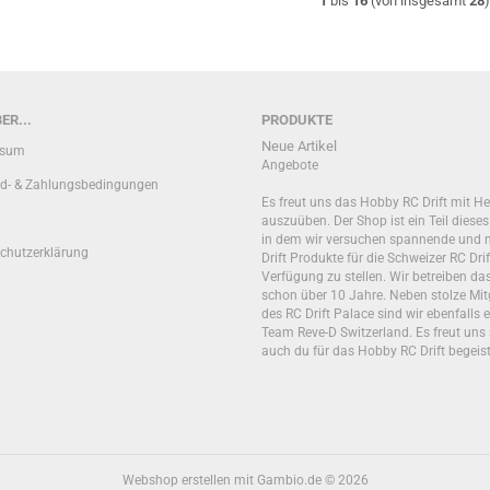
1
bis
16
(von insgesamt
28
ER...
PRODUKTE
Neue Artikel
ssum
Angebote
d- & Zahlungsbedingungen
Es freut uns das Hobby RC Drift mit He
auszuüben. Der Shop ist ein Teil diese
in dem wir versuchen spannende und 
chutzerklärung
Drift Produkte für die Schweizer RC Drif
Verfügung zu stellen. Wir betreiben d
schon über 10 Jahre. Neben stolze Mit
des RC Drift Palace sind wir ebenfalls e
Team Reve-D Switzerland. Es freut uns 
auch du für das Hobby RC Drift begeist
Webshop erstellen
mit Gambio.de © 2026