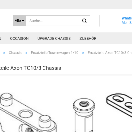
Suche...
Whats
Alle
Mo - S
N
OCCASION
UPGRADE CHASSIS
ZUBEHÖR
»
»
»
Chassis
Ersatzteile Tourenwagen 1/10
Ersatzteile Axon TC10/3 Ch
teile Axon TC10/3 Chassis