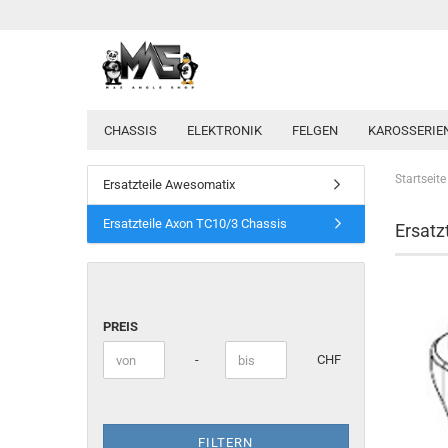
CHASSIS
ELEKTRONIK
FELGEN
KAROSSERIE
Startseite
Ersatzteile Awesomatix
Ersatzteile Axon TC10/3 Chassis
Ersatz
PREIS
PREIS
Preis bis
-
CHF
FILTERN