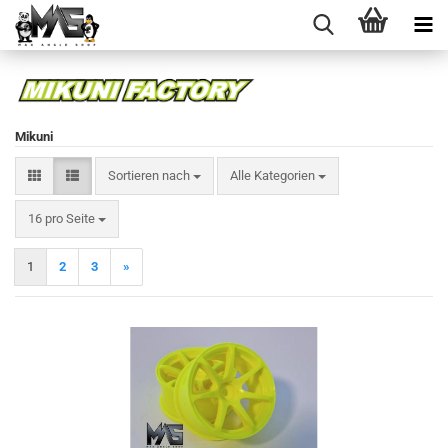
Mikuni
Sortieren nach
Sortieren nach
Alle Kategorien
pro Seite
16 pro Seite
1
2
3
»