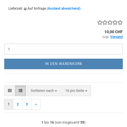
Lieferzeit:
Auf Anfrage
(Ausland abweichend)
10,00 CHF
zzgl.
Versand
IN DEN WARENKORB
Sortieren nach
pro Seite
Sortieren nach
16 pro Seite
1
2
3
»
1
bis
16
(von insgesamt
39
)