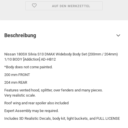
AUF DEN MERKZETTEL
Beschreibung
Nissan 180SX Silvia S13 DMAX Widebody Body Set (200mm / 204mm)
1/10 BODY [Addiction] AD-HB12
*Body does not come painted.
200 mm FRONT
204 mm REAR
Features vented hood, splitter, over fenders and many pieces.
Very realistic scale.
Roof wing and rear spoiler also included
Expert Assembly may be required.
Includes 3D Realistic Decals, body kit, light buckets, and FULL LICENSE