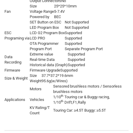
Output Connectors
No
Size
25*25*10mm
Fan
Voltage Range
5-7.4V
Powered by
BEC
SET Button on ESC
Not Supported
LED Program Box
Not Supported
ESC
LCD G2 Program Box
Supported
Programing via
LCD PRO
Supported
OTA Programmer
Supported
Program Port
Separate Program Port
Extreme value
Supported
Data
Real-time Data
Supported
Recording
Historical data (Graph)
Supported
Firmware
Firmware Upgrade
Supported
Size
37.7*37.2*19.6mm
Size & Weight
Weight
95.6g(w/Wires)
Sensored brushless motors / Sensorless
Motors
brushless motors
th
1/10
Touring car & Buggy racing,
Applications
Vehicles
th
1/10
Drift,F1,Rally
KV Rating/T
Touring Car: ≥4.5T Buggy: ≥5.5T
Count