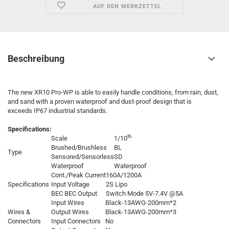
AUF DEN MERKZETTEL
Beschreibung
The new XR10 Pro-WP is able to easily handle conditions, from rain, dust,
and sand with a proven waterproof and dust-proof design that is
exceeds IP67 industrial standards.
Specifications:
th
Scale
1/10
Brushed/Brushless
BL
Type
Sensored/Sensorless
SD
Waterproof
Waterproof
Cont./Peak Current
160A/1200A
Specifications
Input Voltage
2S Lipo
BEC BEC Output
Switch Mode 5V-7.4V @5A
Input Wires
Black-13AWG-200mm*2
Wires &
Output Wires
Black-13AWG-200mm*3
Connectors
Input Connectors
No