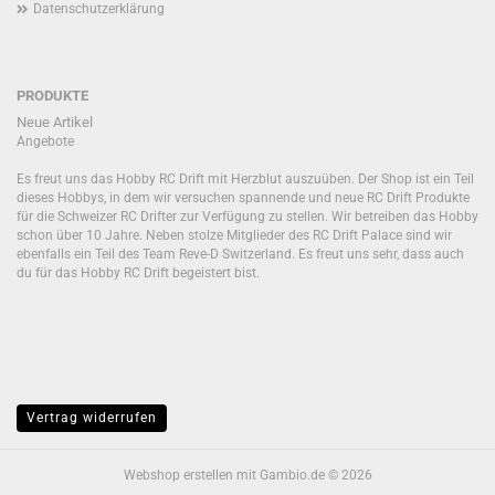
Datenschutzerklärung
PRODUKTE
Neue Artikel
Angebote
Es freut uns das Hobby RC Drift mit Herzblut auszuüben. Der Shop ist ein Teil
dieses Hobbys, in dem wir versuchen spannende und neue RC Drift Produkte
für die Schweizer RC Drifter zur Verfügung zu stellen. Wir betreiben das Hobby
schon über 10 Jahre. Neben stolze Mitglieder des RC Drift Palace sind wir
ebenfalls ein Teil des Team Reve-D Switzerland. Es freut uns sehr, dass auch
du für das Hobby RC Drift begeistert bist.
Vertrag widerrufen
Webshop erstellen
mit Gambio.de © 2026