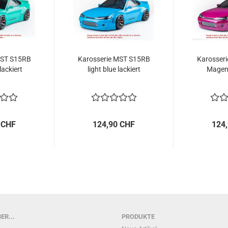
MST S15RB
Karosserie MST S15RB
Karosser
lackiert
light blue lackiert
Magent
 CHF
124,90 CHF
124
ER...
PRODUKTE