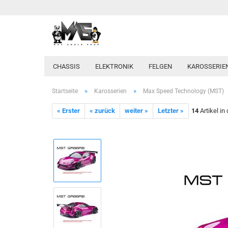
CHASSIS
ELEKTRONIK
FELGEN
KAROSSERIE
»
»
Startseite
Karosserien
Max Speed Technology (MST)
« Erster
« zurück
weiter »
Letzter »
14
Artikel in