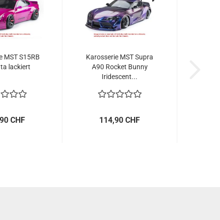
ie MST S15RB
Karosserie MST Supra
a lackiert
A90 Rocket Bunny
Iridescent...
,90 CHF
114,90 CHF