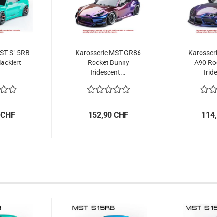
MST S15RB
Karosserie MST GR86
Karosser
lackiert
Rocket Bunny
A90 Ro
Iridescent...
Irid
 CHF
152,90 CHF
114