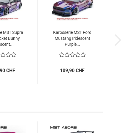
ie MST Supra
Karosserie MST Ford
cket Bunny
Mustang Iridescent
escent...
Purple...
,90 CHF
109,90 CHF