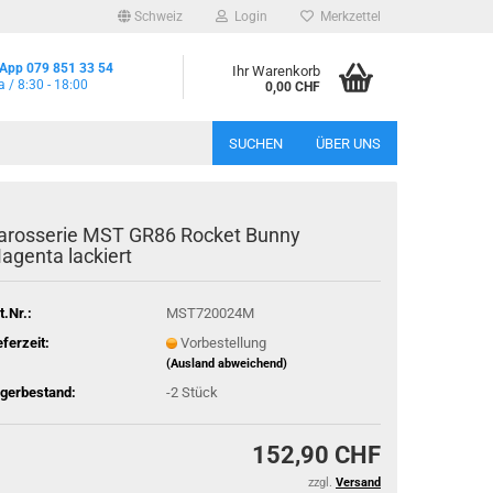
Schweiz
Login
Merkzettel
App 079 851 33 54
Ihr Warenkorb
a / 8:30 - 18:00
0,00 CHF
SUCHEN
ÜBER UNS
arosserie MST GR86 Rocket Bunny
agenta lackiert
t.Nr.:
MST720024M
eferzeit:
Vorbestellung
(Ausland abweichend)
gerbestand:
-2
Stück
152,90 CHF
zzgl.
Versand