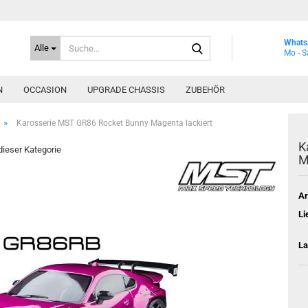
Suche...
Whats
Alle
Mo - S
N
OCCASION
UPGRADE CHASSIS
ZUBEHÖR
»
Karosserie MST GR86 Rocket Bunny Magenta lackiert
K
 dieser Kategorie
M
Ar
Li
La