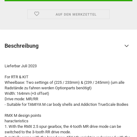
AUF DEN MERKZETTEL
Beschreibung
Lieferbar Juli 2023
For RTR & KIT
Wheelbase: Two settings of (225 / 233mm) & (239 / 245mm) (um alle
Radstände zu fahren werden Optionparts benötigt)
Width: 164mm (+3 offset)
Drive mode: MR/RR
- Suitable for TAMIYA M car body shells and Addiction TrueScale Bodies
RMX M design points
haracteristics
1. With the RMX 2.5 spur gearbox, the 4-tooth MR drive mode can be
switched to the 3-tooth RR drive mode.