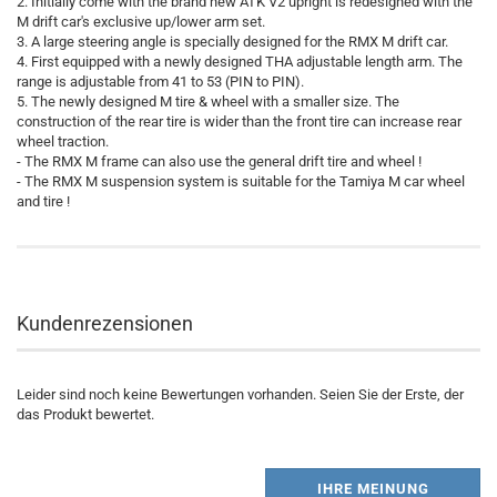
2. Initially come with the brand new ATK V2 upright is redesigned with the
M drift car's exclusive up/lower arm set.
3. A large steering angle is specially designed for the RMX M drift car.
4. First equipped with a newly designed THA adjustable length arm. The
range is adjustable from 41 to 53 (PIN to PIN).
5. The newly designed M tire & wheel with a smaller size. The
construction of the rear tire is wider than the front tire can increase rear
wheel traction.
- The RMX M frame can also use the general drift tire and wheel !
- The RMX M suspension system is suitable for the Tamiya M car wheel
and tire !
Kundenrezensionen
Leider sind noch keine Bewertungen vorhanden. Seien Sie der Erste, der
das Produkt bewertet.
IHRE MEINUNG