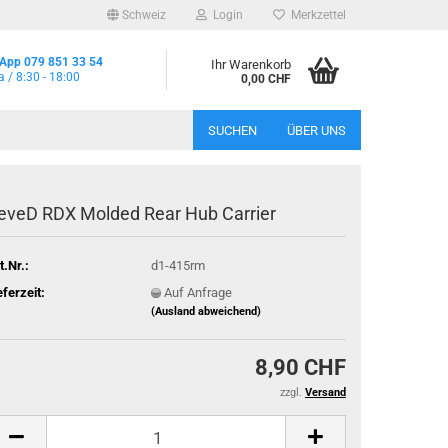
Schweiz
Login
Merkzettel
App 079 851 33 54
Ihr Warenkorb
a / 8:30 - 18:00
0,00 CHF
SUCHEN
ÜBER UNS
eveD RDX Molded Rear Hub Carrier
t.Nr.:
d1-415rm
eferzeit:
Auf Anfrage
(Ausland abweichend)
8,90 CHF
zzgl.
Versand