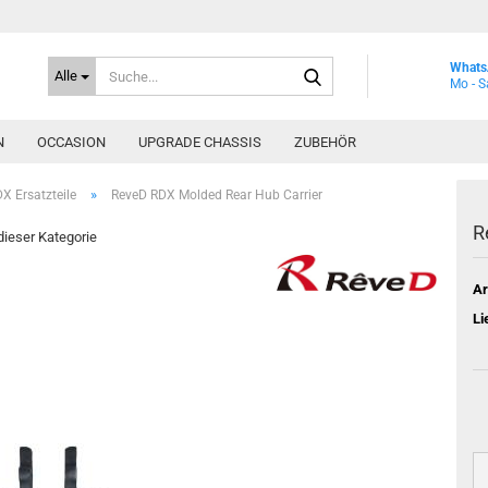
Suche...
Whats
Alle
Mo - S
N
OCCASION
UPGRADE CHASSIS
ZUBEHÖR
»
X Ersatzteile
ReveD RDX Molded Rear Hub Carrier
R
 dieser Kategorie
Ar
Li