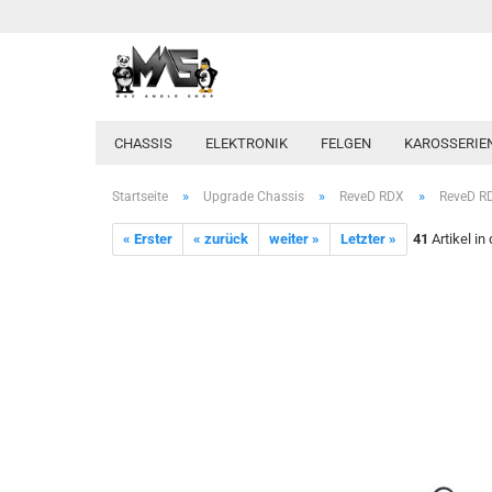
CHASSIS
ELEKTRONIK
FELGEN
KAROSSERIE
»
»
»
Startseite
Upgrade Chassis
ReveD RDX
ReveD RD
« Erster
« zurück
weiter »
Letzter »
41
Artikel in