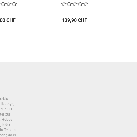
,00 CHF
139,90 CHF
2
rzblut
s Hobbys,
neue RC
ter zur
as Hobby
glieder
in Teil des
sehr, dass