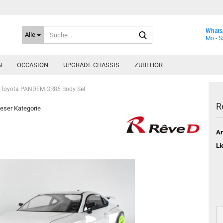
Suche...
Whats
Alle
Mo - S
N
OCCASION
UPGRADE CHASSIS
ZUBEHÖR
 Toyota PANDEM GR86 Body Set
R
dieser Kategorie
Ar
Li