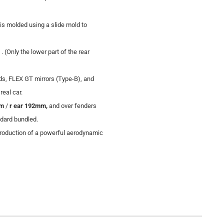
is molded using a slide mold to
. (Only the lower part of the rear
ds, FLEX GT mirrors (Type-B), and
real car.
mm
/
r ear 192mm,
and over fenders
ndard bundled.
roduction of a powerful aerodynamic