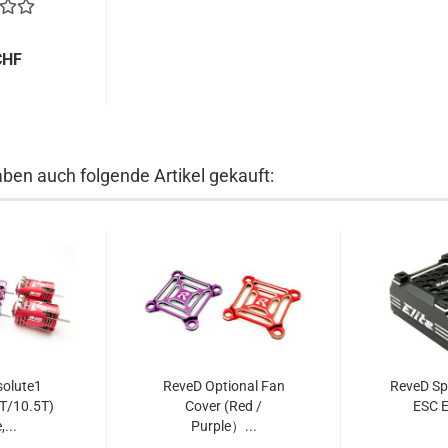
CHF
aben auch folgende Artikel gekauft:
olute1
ReveD Optional Fan
ReveD Sp
T/10.5T)
Cover (Red /
ESC E
,...
Purple）...