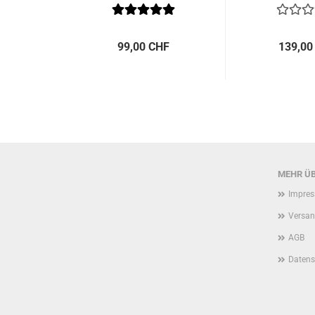
99,00 CHF
139,00
MEHR ÜB
Impre
Versan
AGB
Datens