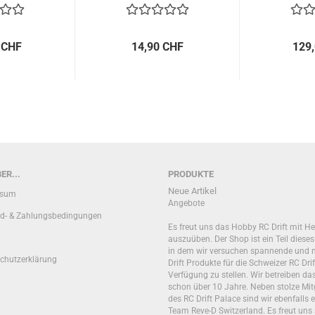
 CHF
14,90 CHF
129
ER...
PRODUKTE
Neue Artikel
ssum
Angebote
d- & Zahlungsbedingungen
Es freut uns das Hobby RC Drift mit He
auszuüben. Der Shop ist ein Teil diese
in dem wir versuchen spannende und 
chutzerklärung
Drift Produkte für die Schweizer RC Drif
Verfügung zu stellen. Wir betreiben d
schon über 10 Jahre. Neben stolze Mit
des RC Drift Palace sind wir ebenfalls e
Team Reve-D Switzerland. Es freut uns 