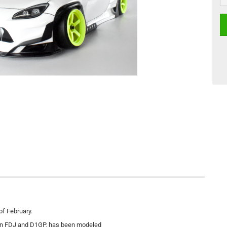
of February.
in FDJ and D1GP, has been modeled