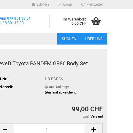
Schweiz
Login
Merkzettel
App 079 851 33 54
Ihr Warenkorb
a / 8:30 - 18:00
0,00 CHF
SUCHEN
ÜBER UNS
eveD Toyota PANDEM GR86 Body Set
t.Nr.:
DB-PGR86
eferzeit:
Auf Anfrage
(Ausland abweichend)
99,00 CHF
zzgl.
Versand