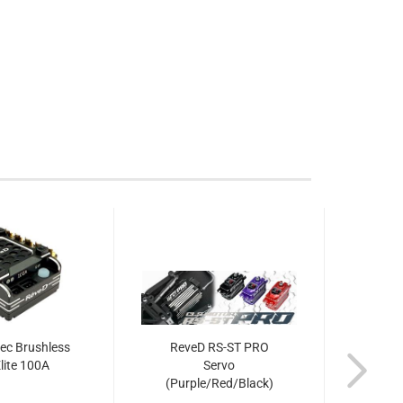
ec Brushless
ReveD RS-ST PRO
Rhino
lite 100A
Servo
1/24
(Purple/Red/Black)