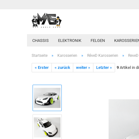
CHASSIS
ELEKTRONIK
FELGEN
KAROSSERIE
»
»
»
Startseite
Karosserien
RêveD Karosserien
ReveD
« Erster
« zurück
weiter »
Letzter »
9
Artikel in 