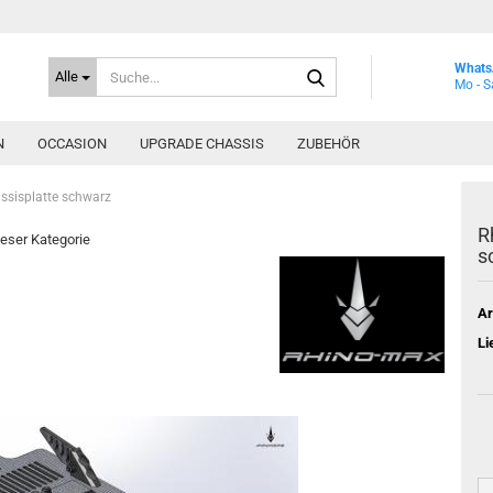
Suche...
Whats
Alle
Mo - S
N
OCCASION
UPGRADE CHASSIS
ZUBEHÖR
ssisplatte schwarz
R
dieser Kategorie
s
Ar
Li