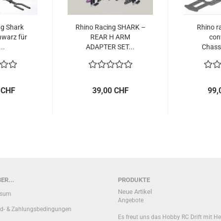
ng Shark
Rhino Racing SHARK –
Rhino r
warz für
REAR H ARM
con
..
ADAPTER SET...
Chassi
 CHF
39,00 CHF
99,
ER...
PRODUKTE
Neue Artikel
ssum
Angebote
d- & Zahlungsbedingungen
Es freut uns das Hobby RC Drift mit He