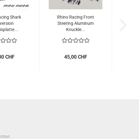
acing Shark
Rhino Racing Front
version
Steering Aluminum
splatte...
Knuckle...
00 CHF
45,00 CHF
rzblut