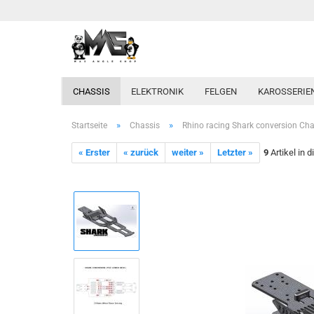
CHASSIS
ELEKTRONIK
FELGEN
KAROSSERIE
»
»
Startseite
Chassis
Rhino racing Shark conversion Cha
« Erster
« zurück
weiter »
Letzter »
9
Artikel in 