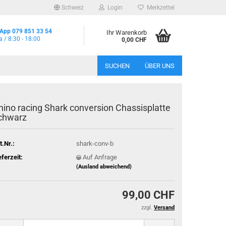
Schweiz
Login
Merkzettel
App 079 851 33 54
Ihr Warenkorb
a / 8:30 - 18:00
0,00 CHF
SUCHEN
ÜBER UNS
hino racing Shark conversion Chassisplatte
chwarz
t.Nr.:
shark-conv-b
eferzeit:
Auf Anfrage
(Ausland abweichend)
99,00 CHF
zzgl.
Versand