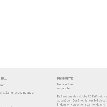
ER...
PRODUKTE
Neue Artikel
ssum
Angebote
d- & Zahlungsbedingungen
Es freut uns das Hobby RC Drift mit He
auszuüben. Der Shop ist ein Teil diese
in dem wir versuchen spannende und 