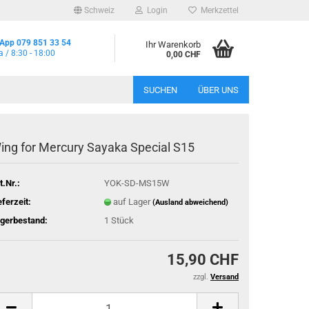
Schweiz
Login
Merkzettel
App 079 851 33 54
Ihr Warenkorb
a / 8:30 - 18:00
0,00 CHF
SUCHEN
ÜBER UNS
ing for Mercury Sayaka Special S15
t.Nr.:
YOK-SD-MS15W
eferzeit:
auf Lager
(Ausland abweichend)
gerbestand:
1
Stück
15,90 CHF
zzgl.
Versand