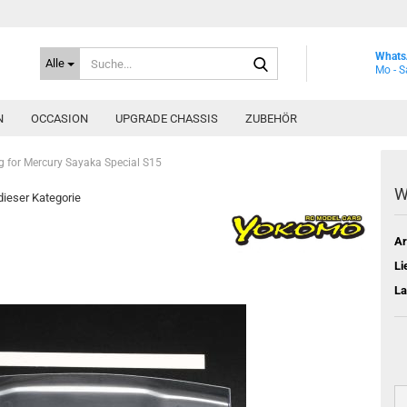
Suche...
Whats
Alle
Mo - S
N
OCCASION
UPGRADE CHASSIS
ZUBEHÖR
 for Mercury Sayaka Special S15
W
 dieser Kategorie
Ar
Li
La