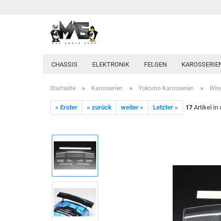
CHASSIS
ELEKTRONIK
FELGEN
KAROSSERIE
»
»
»
Startseite
Karosserien
Yokomo Karosserien
Wing
« Erster
« zurück
weiter »
Letzter »
17
Artikel in