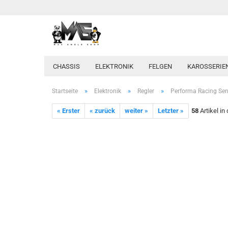
CHASSIS
ELEKTRONIK
FELGEN
KAROSSERIE
»
»
»
Startseite
Elektronik
Regler
Performa Racing Sen
« Erster
« zurück
weiter »
Letzter »
58
Artikel in