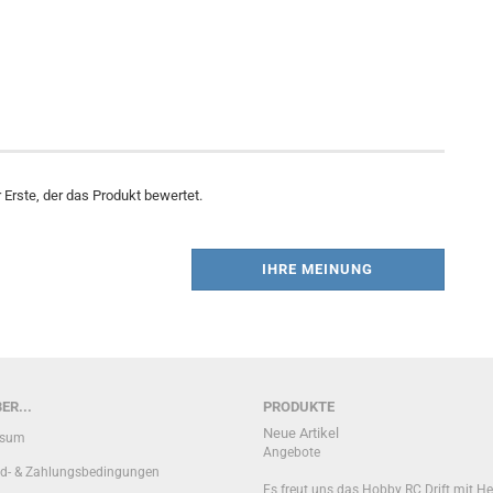
Erste, der das Produkt bewertet.
IHRE MEINUNG
ER...
PRODUKTE
Neue Artikel
ssum
Angebote
d- & Zahlungsbedingungen
Es freut uns das Hobby RC Drift mit He