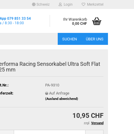
Schweiz
Login
Merkzettel
App 079 851 33 54
Ihr Warenkorb
a / 8:30 - 18:00
0,00 CHF
SUCHEN
ÜBER UNS
erforma Racing Sensorkabel Ultra Soft Flat
25 mm
t.Nr.:
PA-9310
eferzeit:
Auf Anfrage
(Ausland abweichend)
10,95 CHF
zzgl.
Versand