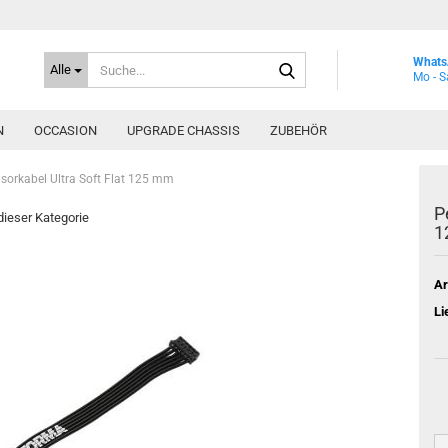
Suche...
Whats
Alle
Mo - S
N
OCCASION
UPGRADE CHASSIS
ZUBEHÖR
sorkabel Ultra Soft Flat 125 mm
P
 dieser Kategorie
1
Ar
Li